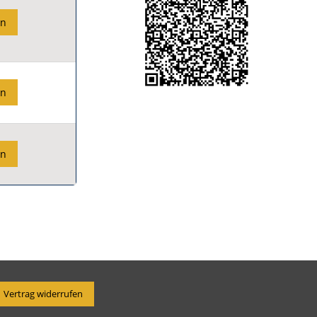
en
en
en
Vertrag widerrufen