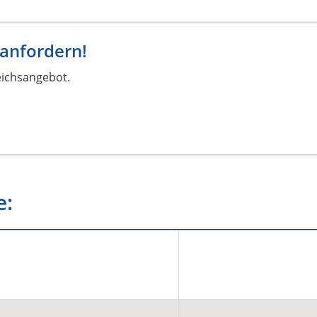
 anfordern!
eichsangebot.
e: