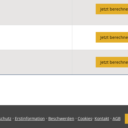
Jetzt berechn
Jetzt berechn
Jetzt berechn
·
·
·
·
·
schutz
Erstinformation
Beschwerden
Cookies
Kontakt
AGB