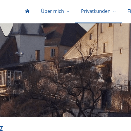
Über mich
Privatkunden
F
g